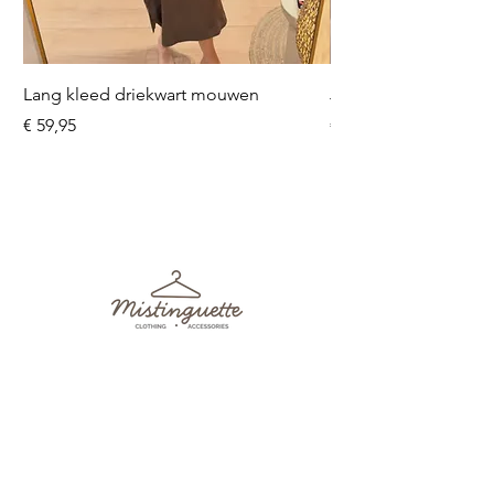
Lang kleed driekwart mouwen
Jeans Mara
Prijs
Prijs
€ 59,95
€ 49,95