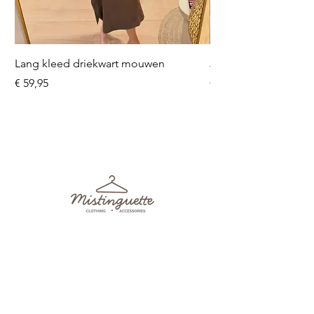
Lang kleed driekwart mouwen
Jeans Mara
Prijs
Prijs
€ 59,95
€ 49,95