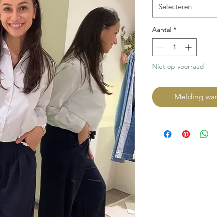
Selecteren
Aantal
*
Niet op voorraad
Melding wan