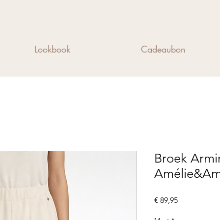
Lookbook
Cadeaubon
Broek Armi
Amélie&Am
Prijs
€ 89,95