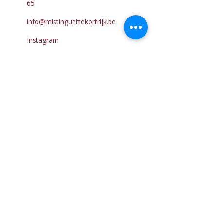
65
info@mistinguettekortrijk.be
Instagram
Facebook
Whatsapp
NUTTIGE
INFO
Over Ons
Verzending &
Levertermijnen
Retour, Ruilen & Restitutie